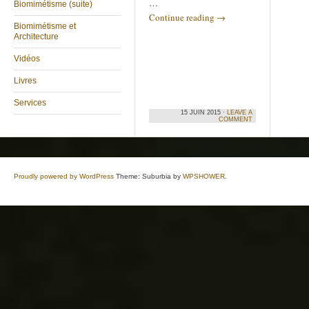
…
Biomimétisme (suite)
Continue reading
→
Biomimétisme et
Architecture
Vidéos
Livres
Services
15 JUIN 2015 ·
LEAVE A
COMMENT
Proudly powered by WordPress
Theme: Suburbia by
WPSHOWER
.