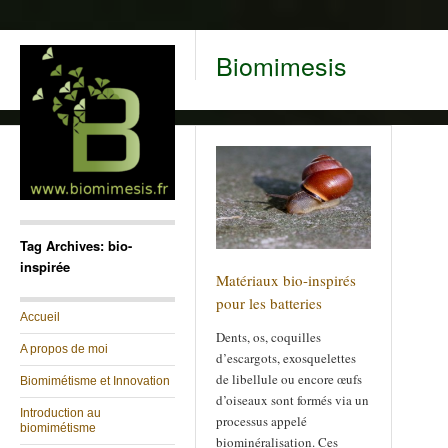
Biomimesis
Tag Archives: bio-
inspirée
Matériaux bio-inspirés
pour les batteries
Accueil
Dents, os, coquilles
A propos de moi
d’escargots, exosquelettes
de libellule ou encore œufs
Biomimétisme et Innovation
d’oiseaux sont formés via un
Introduction au
processus appelé
biomimétisme
biominéralisation. Ces