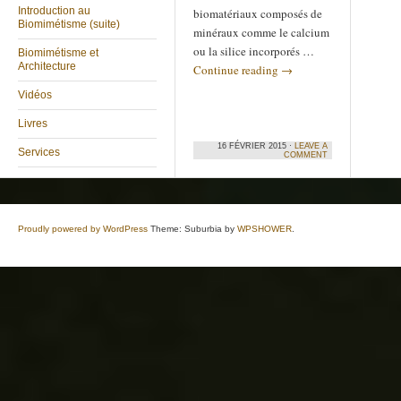
Introduction au
biomatériaux composés de
Biomimétisme (suite)
minéraux comme le calcium
ou la silice incorporés …
Biomimétisme et
Architecture
Continue reading
→
Vidéos
Livres
16 FÉVRIER 2015 ·
LEAVE A
Services
COMMENT
Proudly powered by WordPress
Theme: Suburbia by
WPSHOWER
.