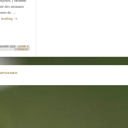
oujours, l’Homme
piré des animaux
enter de …
 reading
→
ANVIER 2016 ·
LEAVE A
COMMENT
WPSHOWER
.