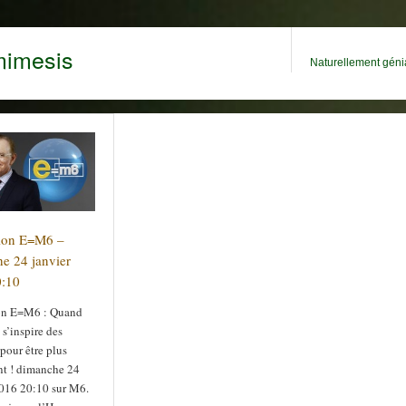
mimesis
Naturellement génia
ion E=M6 –
e 24 janvier
0:10
on E=M6 : Quand
s’inspire des
pour être plus
nt ! dimanche 24
2016 20:10 sur M6.