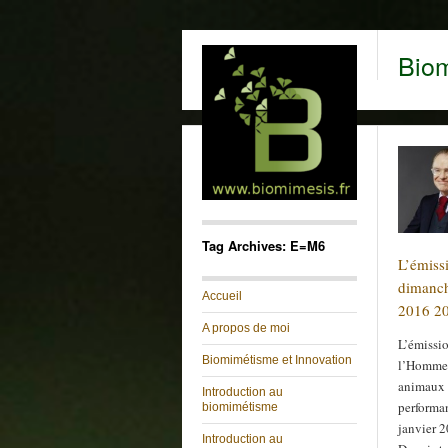
Bio
Tag Archives: E=M6
L’émiss
dimanch
Accueil
2016 2
A propos de moi
L’émissi
Biomimétisme et Innovation
l’Homme 
animaux 
Introduction au
performa
biomimétisme
janvier 
Introduction au