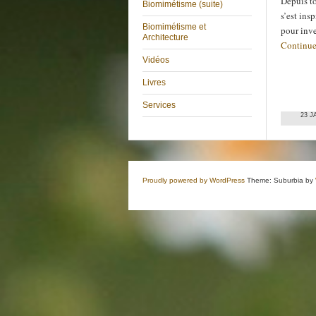
Depuis t
Biomimétisme (suite)
s’est ins
Biomimétisme et
pour inv
Architecture
Continue
Vidéos
Livres
Services
23 J
Proudly powered by WordPress
Theme: Suburbia by