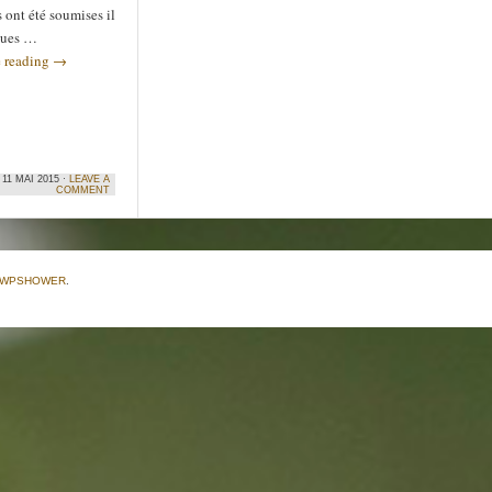
 ont été soumises il
ques …
 reading
→
11 MAI 2015 ·
LEAVE A
COMMENT
WPSHOWER
.