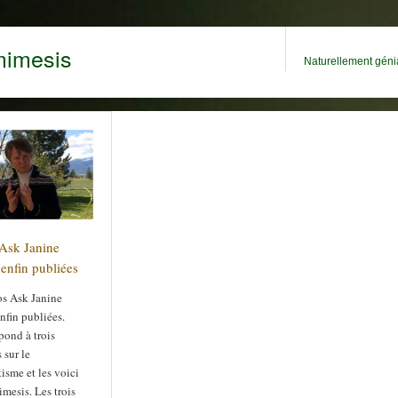
mimesis
Naturellement génia
Ask Janine
enfin publiées
os Ask Janine
nfin publiées.
pond à trois
 sur le
isme et les voici
mesis. Les trois