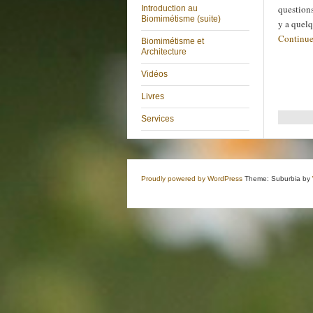
questions
Introduction au
Biomimétisme (suite)
y a quel
Continue
Biomimétisme et
Architecture
Vidéos
Livres
Services
Proudly powered by WordPress
Theme: Suburbia by