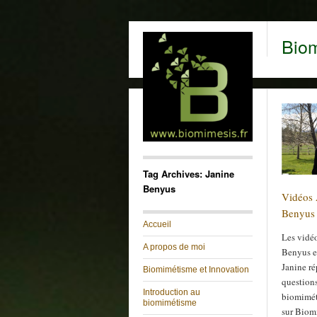
Bio
Tag Archives: Janine
Benyus
Vidéos 
Benyus 
Accueil
Les vidé
A propos de moi
Benyus e
Janine ré
Biomimétisme et Innovation
questions
Introduction au
biomimét
biomimétisme
sur Biomi