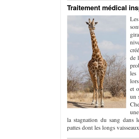
Traitement médical ins
Les
son
gira
niv
cré
de 
pro
les
lors
et 
un 
Che
une
la
stagnation du sang dans
l
pattes dont les longs vaisseau