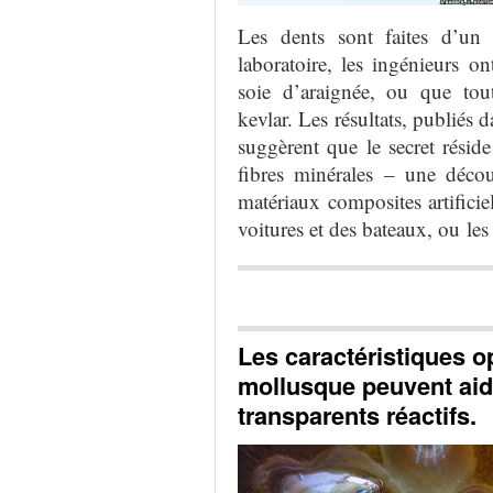
Les dents
sont faites d’un
laboratoire, les ingénieurs
ont
soie d’araignée
,
ou que tout
kevlar
.
Les résultats, publiés
d
suggèrent
que le secret résid
fibres minérales
–
une décou
matériaux
composites
artificie
voitures
et des bateaux
, ou
les
Les caractéristiques o
mollusque peuvent aid
transparents réactifs.