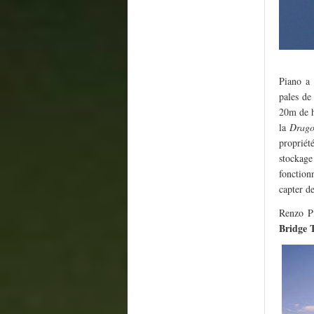
Piano a 
pales de
20m de h
la
Dragon
propriét
stockage
fonction
capter de
Renzo P
Bridge 