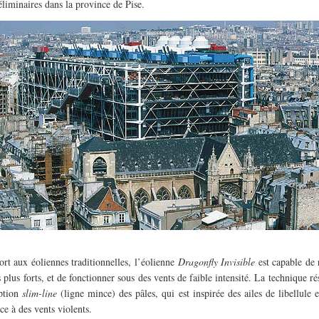
éliminaires dans la province de Pise.
ort aux éoliennes traditionnelles, l’éolienne
Dragonfly Invisible
est capable de r
 plus forts, et de fonctionner sous des vents de faible intensité. La technique ré
ption
slim-line
(ligne mince) des pâles, qui est inspirée des ailes de libellule e
ace à des vents violents.