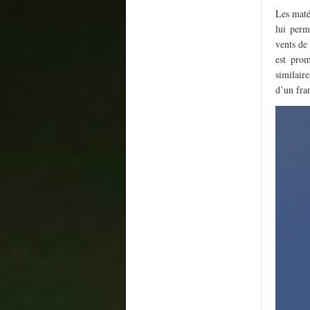
Les maté
lui perm
vents de
est pro
similair
d’un fra