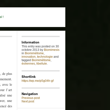
l !
Information
This entry was posted on 30
octobre 2013 by
Biomimesis
in
Biomimétisme
,
innovation
,
technologie
and
tagged
Biomimétisme
,
éoliennes
,
libellule
.
, de plus
Shortlink
onnement.
https://wp.me/p5g04h-gf
, avec le
our l’art
Navigation
lisé une
Previous post
wer, une
Next post
mencé des