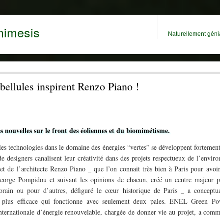
mimesis
Naturellement génia
ibellules inspirent Renzo Piano !
 nouvelles sur le front des éoliennes et du biomimétisme.
s technologies dans le domaine des énergies “vertes” se développent fortement
de designers canalisent leur créativité dans des projets respectueux de l’envir
et de l’architecte Renzo Piano _ que l’on connait très bien à Paris pour avoir
eorge Pompidou et suivant les opinions de chacun, créé un centre majeur p
rain ou pour d’autres, défiguré le cœur historique de Paris _ a conceptua
e plus efficace qui fonctionne avec seulement deux pales. ENEL Green Po
internationale d’énergie renouvelable, chargée de donner vie au projet, a com