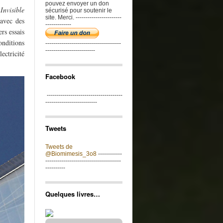
pouvez envoyer un don
Invisible
sécurisé pour soutenir le
site. Merci. -----------------------
 avec des
-------------
rs essais
nditions
--------------------------------------
-------------------------
ctricité
Facebook
--------------------------------------
--------------------------
Tweets
Tweets de
@Biomimesis_3o8
------------
--------------------------------------
----------
Quelques livres…