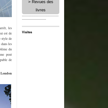
> Revues des
livres
--------------------------------------
-------------------------
rrêt, les
Visites
ui est de
 style de
 dans les
oblème du
nne peut
apable de
London