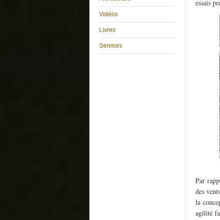
essais pr
Vidéos
Livres
Services
Par rapp
des vents
la conce
agilité f