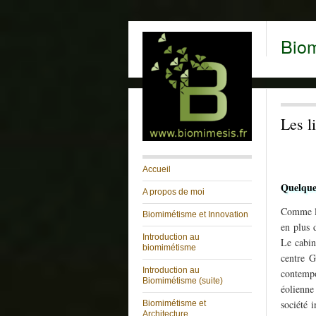
Bio
Les l
Accueil
Quelques
A propos de moi
Comme le
Biomimétisme et Innovation
en plus 
Introduction au
Le cabin
biomimétisme
centre G
Introduction au
contempo
Biomimétisme (suite)
éolienn
société 
Biomimétisme et
Architecture