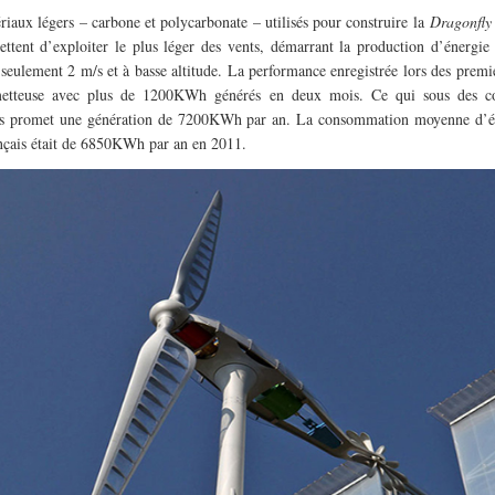
riaux légers – carbone et polycarbonate – utilisés pour construire la
Dragonfly 
ettent d’exploiter le plus léger des vents, démarrant la production d’énergie
 seulement 2 m/s et à basse altitude. La performance enregistrée lors des premie
metteuse avec plus de 1200KWh générés en deux mois. Ce qui sous des co
es promet une génération de 7200KWh par an. La consommation moyenne d’éle
nçais était de 6850KWh par an en 2011.