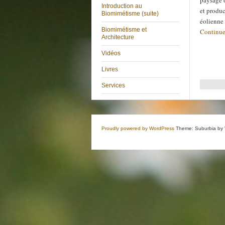
paysage 
Introduction au
et produc
Biomimétisme (suite)
éolienne
Biomimétisme et
Continue
Architecture
Vidéos
Livres
Services
Proudly powered by WordPress
Theme: Suburbia by