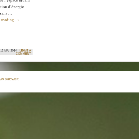
ou l’espace urbain
tion d’énergie
 sans …
 reading
→
12 MAI 2014 ·
LEAVE A
COMMENT
WPSHOWER
.