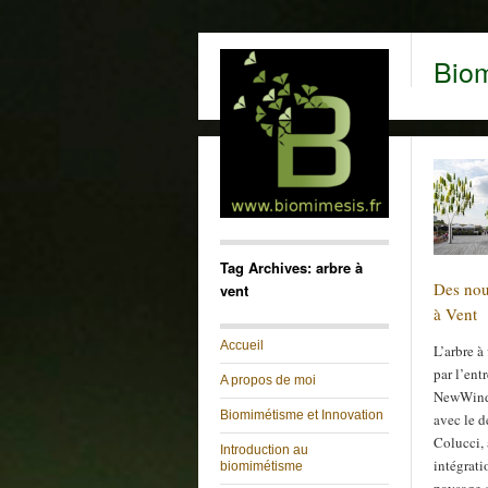
Bio
Tag Archives: arbre à
Des nou
vent
à Vent
Accueil
L’arbre à
par l’ent
A propos de moi
NewWind 
Biomimétisme et Innovation
avec le 
Colucci, 
Introduction au
intégrati
biomimétisme