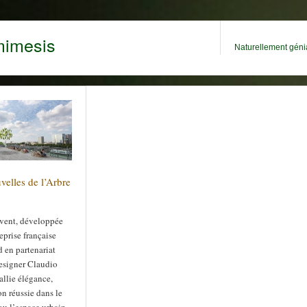
mimesis
Naturellement génia
velles de l’Arbre
 vent, développée
reprise française
en partenariat
designer Claudio
allie élégance,
on réussie dans le