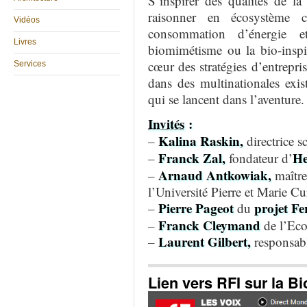
S’inspirer des qualités de la
raisonner en écosystème 
Vidéos
consommation d’énergie e
Livres
biomimétisme ou la bio-inspir
cœur des stratégies d’entrepri
Services
dans des multinationales exi
qui se lancent dans l’aventure.
Invités
:
Kalina Raskin,
–
directrice 
Franck Zal,
He
–
fondateur d’
Arnaud Antkowiak,
–
maître
l’Université Pierre et Marie Cu
Pierre Pageot
projet Fe
–
du
Franck Cleymand
–
de l’Eco
Laurent Gilbert,
–
responsabl
Lien vers RFI sur la B