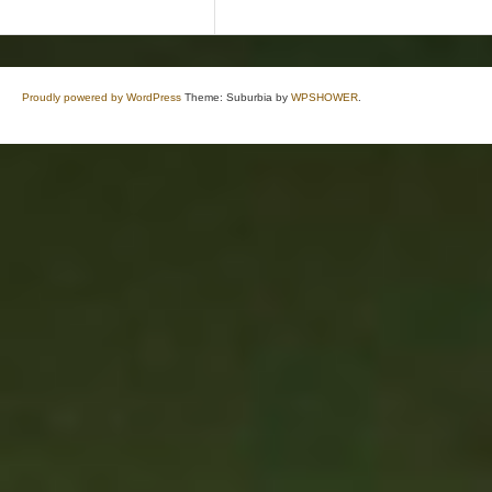
Proudly powered by WordPress
Theme: Suburbia by
WPSHOWER
.