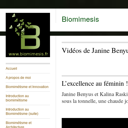
Biomimesis
Vidéos de Janine Benyu
Accueil
A propos de moi
L’excellence au féminin !
Biomimétisme et Innovation
Janine Benyus et Kalina Rask
Introduction au
sous la tonnelle, une chaude jo
biomimétisme
Introduction au
Biomimétisme (suite)
Biomimétisme et
Architecture