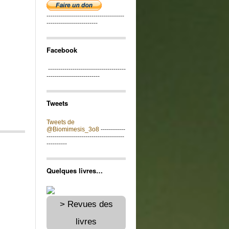
--------------------------------------
-------------------------
Facebook
--------------------------------------
--------------------------
Tweets
Tweets de
@Biomimesis_3o8
------------
--------------------------------------
----------
Quelques livres…
> Revues des
livres