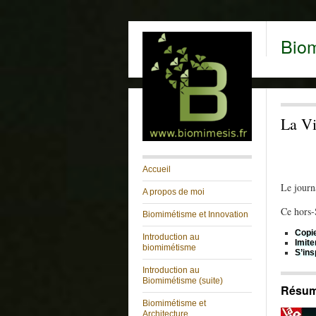
Bio
La Vi
Accueil
Le jour
A propos de moi
Ce hors-
Biomimétisme et Innovation
Copie
Introduction au
Imite
biomimétisme
S’ins
Introduction au
Biomimétisme (suite)
Résumé
Biomimétisme et
Architecture