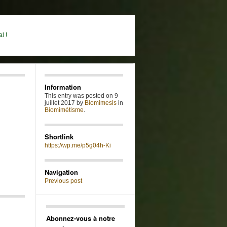
l !
Information
This entry was posted on 9
juillet 2017 by
Biomimesis
in
Biomimétisme
.
Shortlink
https://wp.me/p5g04h-Ki
Navigation
Previous post
Abonnez-vous à notre