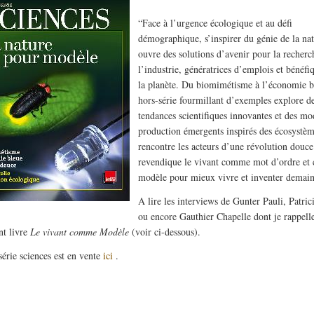
“Face à l’urgence écologique et au défi
démographique, s’inspirer du génie de la na
ouvre des solutions d’avenir pour la recherc
l’industrie, génératrices d’emplois et bénéfi
la planète. Du biomimétisme à l’économie b
hors-série fourmillant d’exemples explore d
tendances scientifiques innovantes et des mo
production émergents inspirés des écosystèm
rencontre les acteurs d’une révolution douce
revendique le vivant comme mot d’ordre e
modèle pour mieux vivre et inventer demain
A lire les interviews de Gunter Pauli, Patric
ou encore Gauthier Chapelle dont je rappell
nt livre
Le vivant comme Modèle
(voir ci-dessous).
série sciences est en vente
ici
.