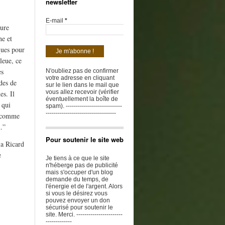
newsletter
E-mail
*
ture
he et
ques pour
leue, ce
es
N'oubliez pas de confirmer
votre adresse en cliquant
des de
sur le lien dans le mail que
vous allez recevoir (vérifier
es. Il
éventuellement la boîte de
 qui
spam). ----------------------------
-----------------------------------
t comme
.”
Pour soutenir le site web
ia Ricard
e
Je tiens à ce que le site
n'héberge pas de publicité
mais s'occuper d'un blog
demande du temps, de
l'énergie et de l'argent. Alors
si vous le désirez vous
pouvez envoyer un don
sécurisé pour soutenir le
site. Merci. -----------------------
-------------