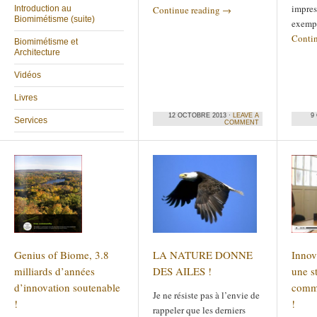
impres
Introduction au
Continue reading
→
Biomimétisme (suite)
exempl
Conti
Biomimétisme et
Architecture
Vidéos
Livres
12 OCTOBRE 2013 ·
LEAVE A
9
Services
COMMENT
Genius of Biome, 3.8
LA NATURE DONNE
Innov
milliards d’années
DES AILES !
une s
d’innovation soutenable
comm
Je ne résiste pas à l’envie de
!
!
rappeler que les derniers