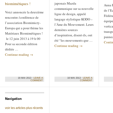
biomimétiques !
japonais Mazda
Anna F
communique sur sa nouvelle
de l’E
Voici annoncée la deuxième
ligne de design, appelé
Fédéra
rencontre /conférence de
langage stylistique KODO –
équipe
l’association Biomimicry-
l’Âme du Mouvement. Leurs
vertica
Europa qui a pour thème les
dernières sources
transp
Matériaux Biomimétiques !
d’inspiration, disent-ils, ont
pannea
le 12 juin 2013 à 19 h 00
été “les mouvements que …
Conti
Pour sa seconde édition
Continue reading
→
dédiée …
Continue reading
→
16 MAI 2013 ·
LEAVE A
16 MAI 2013 ·
LEAVE A
COMMENT
COMMENT
Navigation
voir les articles plus récents