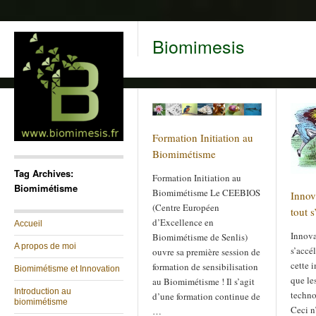
Biomimesis
Formation Initiation au
Biomimétisme
Tag Archives:
Formation Initiation au
Biomimétisme
Biomimétisme Le CEEBIOS
Innov
(Centre Européen
tout s
d’Excellence en
Accueil
Innova
Biomimétisme de Senlis)
A propos de moi
s’accé
ouvre sa première session de
cette 
formation de sensibilisation
Biomimétisme et Innovation
que le
au Biomimétisme ! Il s’agit
Introduction au
techno
d’une formation continue de
biomimétisme
Ceci n
…