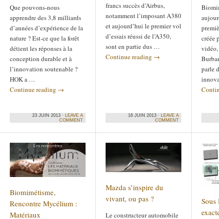
francs succès d’Airbus,
Que pouvons-nous
Biomim
notamment l’imposant A380
apprendre des 3,8 milliards
aujour
et aujourd’hui le premier vol
d’années d’expérience de la
premiè
d’essais réussi de l’A350,
nature ? Est-ce que la forêt
créée p
sont en partie dus …
détient les réponses à la
vidéo,
Continue reading
→
conception durable et à
Burban
l’innovation soutenable ?
parle d
HOK a …
innova
Continue reading
→
Conti
23 JUIN 2013 ·
LEAVE A
16 JUIN 2013 ·
LEAVE A
COMMENT
COMMENT
Mazda s’inspire du
Biomimétisme,
vivant, ou pas ?
Sous l
Rencontre Mycélium :
exact
Matériaux
Le constructeur automobile