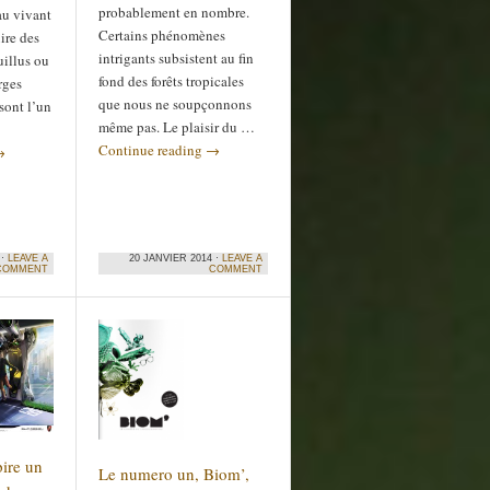
probablement en nombre.
au vivant
Certains phénomènes
ire des
intrigants subsistent au fin
uillus ou
fond des forêts tropicales
rges
que nous ne soupçonnons
sont l’un
même pas. Le plaisir du …
Continue reading
→
→
 ·
LEAVE A
20 JANVIER 2014 ·
LEAVE A
COMMENT
COMMENT
ire un
Le numero un, Biom’,