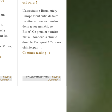
 de
est paru !
L’association Biomimicry-
e un
Europa vient enfin de faire
e
paraitre le premier numéro
 le
de sa revue numérique
e la
Biom’. Ce premier numéro
ont les
met à l’honneur la chimie
durable. Pourquoi ? Car sans
. Miller,
chimie, pas …
Continue reading
→
→
 ·
LEAVE A
27 NOVEMBRE 2013 ·
LEAVE A
COMMENT
COMMENT