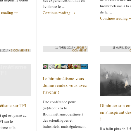
nt depuis le début
Ses expériences ont mis en
biomimétisme à la 
évidence le …
de la …
 reading
→
Continue reading
→
Continue reading
11 AVRIL 2014 ·
LEAVE A
11 AVRIL 2014
L 2014 ·
2 COMMENTS
COMMENT
imétisme
TF1
Le biomimétisme vous
donne rendez-vous avec
l’avenir !
Une conférence pour
tisme sur TF1
Diminuer son em
(re)découvrir le
en s’inspirant de
Biomimétisme, destinée à
et qui est passé au
!
des scientifiques et
1 sur le
industriels, mais également
isme et le
Il a fallu plus de 3.