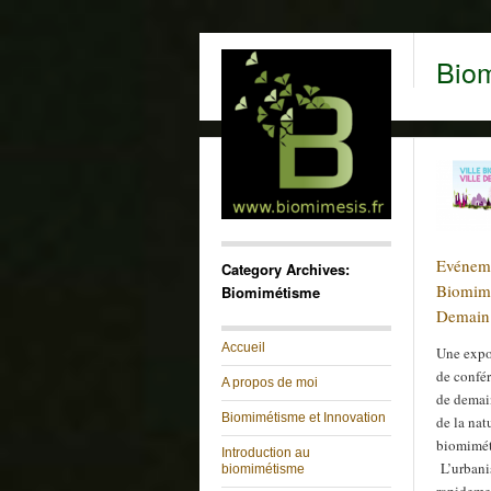
Bio
Evéneme
Category Archives:
Biomimé
Biomimétisme
Demain
Accueil
Une expos
de confér
A propos de moi
de demain
Biomimétisme et Innovation
de la natu
biomimé
Introduction au
L’urbani
biomimétisme