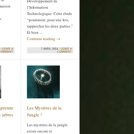
Développement de
maison
l’Information
Technologique: Cette étude
→
“pourraient, pour une fois,
rapprocher les deux parties.”
Et bien …
Continue reading
→
 ·
LEAVE A
7 AVRIL 2014 ·
LEAVE A
COMMENT
COMMENT
preinte
Les Mystères de la
s arbres
Jungle !
Les mystères de la jungle
existe encore et
5