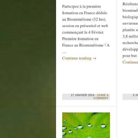
Résilienc
Participez à la première
biomimét
formation en France dédiée
biologiq
au Biomimétisme (32 hrs),
environn
session en présentiel et web
planète s
commençant le 4 Février.
3,8 milli
Première formation en
recherche
France au Biomimétisme ! A
développ
…
pour but
Continue reading
→
Continue
17 JANVIER 2014 ·
LEAVE A
3 J
COMMENT