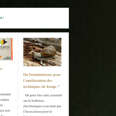
l !
io-
Du biomimétisme pour
l’amélioration des
techniques de forage ?
ionnante
On peut lire cette actualité
ésident
sur le bulletins-
re
electroniques.com émit par
ieu lors
l’Association pour le
 le