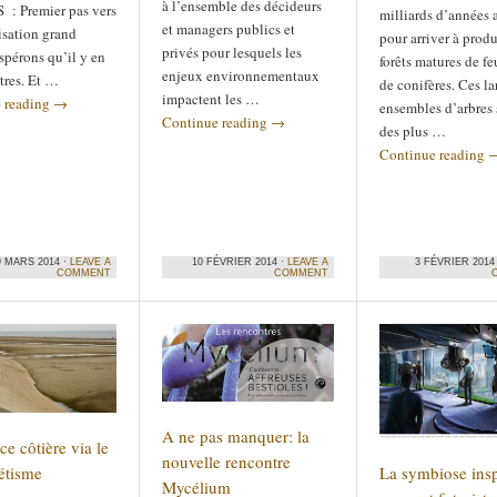
à l’ensemble des décideurs
: Premier pas vers
milliards d’années 
et managers publics et
isation grand
pour arriver à produ
privés pour lesquels les
spérons qu’il y en
forêts matures de fe
enjeux environnementaux
tres. Et …
de conifères. Ces la
impactent les …
 reading
→
ensembles d’arbres 
Continue reading
→
des plus …
Continue reading
9 MARS 2014 ·
LEAVE A
10 FÉVRIER 2014 ·
LEAVE A
3 FÉVRIER 2014
COMMENT
COMMENT
A ne pas manquer: la
ce côtière via le
nouvelle rencontre
étisme
La symbiose insp
Mycélium