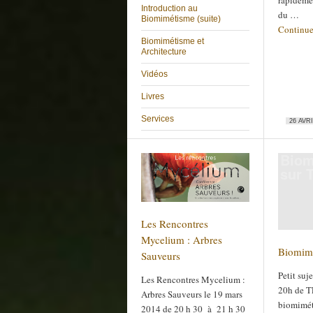
rapideme
Introduction au
du …
Biomimétisme (suite)
Continue
Biomimétisme et
Architecture
Vidéos
Livres
Services
26 AVRI
Biom
sur 
Les Rencontres
Mycelium : Arbres
Biomimé
Sauveurs
Petit suj
Les Rencontres Mycelium :
20h de TF
Arbres Sauveurs le 19 mars
biomimét
2014 de 20 h 30 à 21 h 30