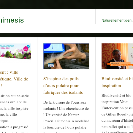
mimesis
Naturellement génia
nt : Ville
S’inspirer des poils
Biodiversité et b
tique, Ville de
d’ours polaire pour
inspiration
 !
fabriquer des isolants
Biodiversité et bio-
ition et une série
inspiration Voici
ences sur la ville
De la fourrure de l’ours aux
l’intervention pass
, la ville inspirée
isolants ! Une chercheuse de
de Gilles Boeuf (pr
re, la ville
l’Université de Namur,
du muséum d’histoi
tique.
Priscilla Simonis, a modélisé
naturelle) qui a eu l
sation a progressé
la fourrure de l’ours polaire.
de la conférence sur