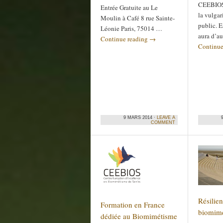
CEEBIOS 
Entrée Gratuite au Le
la vulgar
Moulin à Café 8 rue Sainte-
public. E
Léonie Paris, 75014 …
aura d’au
Continue reading
→
Continue
9 MARS 2014 ·
LEAVE A
COMMENT
Résilien
Formation en France
biomim
dédiée au Biomimétisme