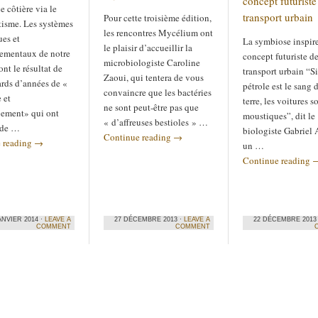
concept futuriste
e côtière via le
transport urbain
Pour cette troisième édition,
isme. Les systèmes
les rencontres Mycélium ont
ues et
La symbiose inspir
le plaisir d’accueillir la
ementaux de notre
concept futuriste d
microbiologiste Caroline
ont le résultat de
transport urbain “Si
Zaoui, qui tentera de vous
ards d’années de «
pétrole est le sang d
convaincre que les bactéries
 et
terre, les voitures s
ne sont peut-être pas que
ement» qui ont
moustiques”, dit le
« d’affreuses bestioles » …
 de …
biologiste Gabriel A
Continue reading
→
 reading
→
un …
Continue reading
ANVIER 2014 ·
LEAVE A
27 DÉCEMBRE 2013 ·
LEAVE A
22 DÉCEMBRE 2013
COMMENT
COMMENT