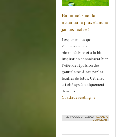
Biomimétisme: le
matériau le plus étanche
jamais réalisé!
Les personnes qui
s’intéressent au
biomimétisme et à la bio-
inspiration connaissent bien
l’effet de répulsion des
gouttelettes d’eau par les
feuilles de lotus. Cet effet
est cité systématiquement
dans les …
Continue reading
→
22 NOVEMBRE 2013 ·
LEAVE A
COMMENT