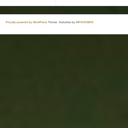
Proudly powered by WordPress
Theme: Suburbia by
WPSHOWER
.