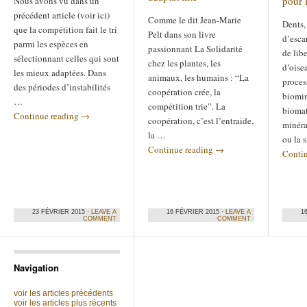
pour l
Nous avons vu dans un
précédent article (voir ici)
Comme le dit Jean-Marie
Dents,
que la compétition fait le tri
Pelt dans son livre
d’esca
parmi les espèces en
passionnant La Solidarité
de lib
sélectionnant celles qui sont
chez les plantes, les
d’oise
les mieux adaptées. Dans
animaux, les humains : “La
proces
des périodes d’instabilités
coopération crée, la
biomin
…
compétition trie”. La
biomat
Continue reading
→
coopération, c’est l’entraide,
minér
la …
ou la 
Continue reading
→
Conti
23 FÉVRIER 2015 ·
LEAVE A
16 FÉVRIER 2015 ·
LEAVE A
1
COMMENT
COMMENT
Navigation
voir les articles précédents
voir les articles plus récents