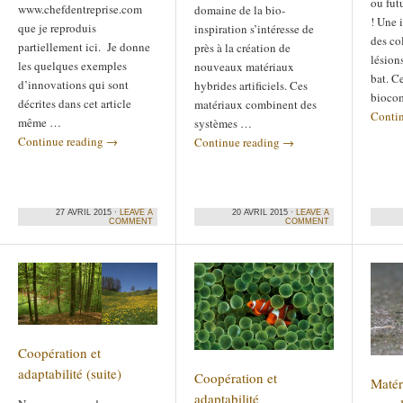
ou fut
www.chefdentreprise.com
domaine de la bio-
! Une 
que je reproduis
inspiration s’intéresse de
des co
partiellement ici. Je donne
près à la création de
lésion
les quelques exemples
nouveaux matériaux
bat. Ce
d’innovations qui sont
hybrides artificiels. Ces
bioco
décrites dans cet article
matériaux combinent des
Conti
même …
systèmes …
Continue reading
→
Continue reading
→
27 AVRIL 2015 ·
LEAVE A
20 AVRIL 2015 ·
LEAVE A
COMMENT
COMMENT
Coopération et
adaptabilité (suite)
Coopération et
Matér
adaptabilité