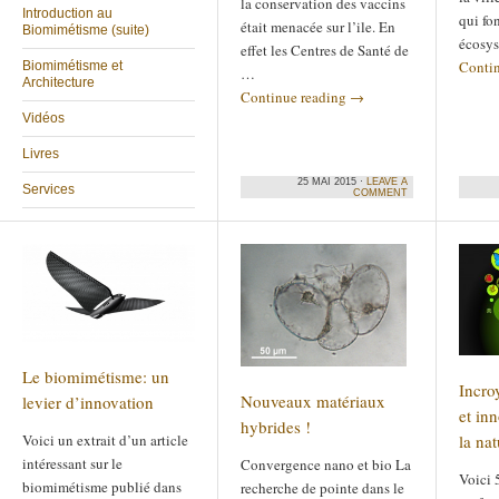
la conservation des vaccins
Introduction au
qui fo
était menacée sur l’ile. En
Biomimétisme (suite)
écosys
effet les Centres de Santé de
Conti
Biomimétisme et
…
Architecture
Continue reading
→
Vidéos
Livres
25 MAI 2015 ·
LEAVE A
Services
COMMENT
Le biomimétisme: un
Incro
Nouveaux matériaux
levier d’innovation
et in
hybrides !
Voici un extrait d’un article
la nat
intéressant sur le
Convergence nano et bio La
Voici 
biomimétisme publié dans
recherche de pointe dans le