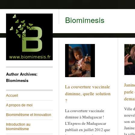
Biomimesis
Author Archives:
Biomimesis
Janin
La couverture vaccinale
parle 
diminue, quelle solution
Accueil
dema
?
A propos de moi
Ville 
La couverture vaccinale
nouvel
Biomimétisme et Innovation
diminue à Madagascar !
son si
L’Express de Madagascar
Introduction au
Janine
biomimétisme
publiait en juillet 2012 que
la vill